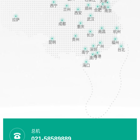
石家庄
天津
西宁
济南
郑州
兰州
合肥
南京
西安
武汉
拉萨
成都
重庆
南昌
杭州
长沙
贵州
昆明
福州
广州
深圳
台北
南宁
香港
澳门
海口
总机
021-58589889